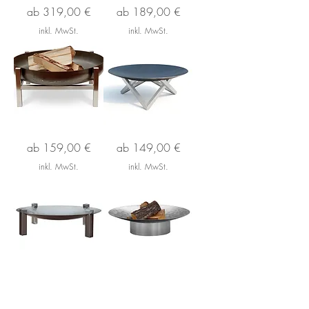
Feuerschale
Feuerschale
Sale-Preis
Sale-Preis
ab
319,00 €
ab
189,00 €
*JURA*
*CROSS*
inkl. MwSt.
inkl. MwSt.
Feuerschale
Feuerschale
Sale-Preis
Sale-Preis
ab
159,00 €
ab
149,00 €
*CUBE*
*FUTURA*
inkl. MwSt.
inkl. MwSt.
Feuerschale
Feuerschale
Sale-Preis
Sale-Preis
ab
139,00 €
ab
139,00 €
*SPACE*
*GRACE*
inkl. MwSt.
inkl. MwSt.