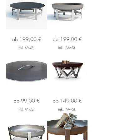
Feuerschale
Feuerschale
Sale-Preis
Sale-Preis
ab
199,00 €
ab
199,00 €
*FLAME1*
*FLAME*
inkl. MwSt.
inkl. MwSt.
Deckel
Feuerschale
Sale-Preis
Sale-Preis
ab
99,00 €
ab
149,00 €
800
*VENTA*
inkl. MwSt.
inkl. MwSt.