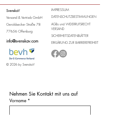
IMPRESSUM
SvenskaV
DATENSCHUTZBESTIMMUNGEN
Versand & Vertrieb GmbH
Geroldsecker Straße 78
AGBs
und
WIDERRUFSRECHT
VERSAND
77656 Offenburg
SICHERHEITSDATENBLÄTTER
info@svenskav.com
ERKLÄRUNG ZUR BARRIEREFREIHEIT
© 2026 by SvenskaV
Nehmen Sie Kontakt mit uns auf
Vorname
*
Nachnahme
Email
*