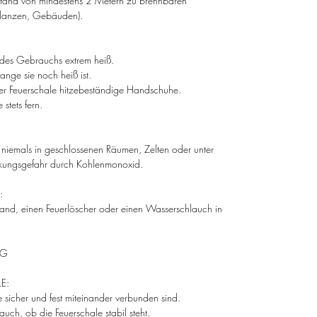
bstand von mindestens 2 Metern zu brennbaren
Pflanzen, Gebäuden).
des Gebrauchs extrem heiß.
ange sie noch heiß ist.
r Feuerschale hitzebeständige Handschuhe.
stets fern.
niemals in geschlossenen Räumen, Zelten oder unter
ckungsgefahr durch Kohlenmonoxid.
:
and, einen Feuerlöscher oder einen Wasserschlauch in
NG
E:
ile sicher und fest miteinander verbunden sind.
uch, ob die Feuerschale stabil steht.