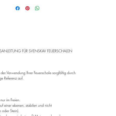
erhältlich und wird in unserer
europäischen Designer-Werkstatt mit
höchster Präzision und Liebe zum Detail in
Handarbeit gefertigt.
Die SPACE ist nicht nur ein funktionales
Element für gemütliche Feuerabende,
sondern ein wahres Kunstwerk, das
SANLEITUNG FÜR SVENSKAV FEUERSCHALEN
höchsten Ansprüchen an Qualität und
Design gerecht wird. Ihre soliden
Materialien und die hervorragende
Verarbeitung gewährleisten eine lange
or der Verwendung Ihrer Feuerschale sorgfältig durch
Lebensdauer und machen sie zu einem
ge Referenz auf.
dauerhaften Begleiter für unvergessliche
Momente im Freien.
nur im Freien.
auf einer ebenen, stabilen und nicht
 oder Stein).