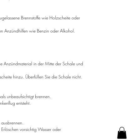
ugelassene Brennstoffe wie Holzscheite oder
n Anzündhilfen wie Benzin oder Alkohol.
ge Anzündmaterial in der Mitte der Schale und
heite hinzu. Überfüllen Sie die Schale nicht.
als unbeaufsichtigt brennen.
nkenflug entsteht.
rt ausbrennen.
 Erlöschen vorsichtig Wasser oder