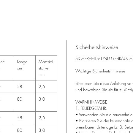
Sicherheitshinweise
SICHERHEITS- UND GEBRAUCH
he
Länge
Material-
m
cm
stärke
Wichtige Sicherheitshinweise
mm
Bitte lesen Sie diese Anleitung v
0
58
2,5
und bewahren Sie sie für zukünfti
2
80
3,0
WARNHINWEISE
1. FEUERGEFAHR:
• Verwenden Sie die Feuerschale 
0
58
2,5
• Platzieren Sie die Feuerschale 
brennbaren Unterlage (z. B. Beton
2
80
3,0