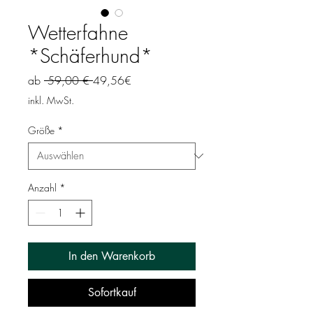
Wetterfahne
*Schäferhund*
Standardpreis
Sale-Preis
ab
 59,00 € 
49,56€
inkl. MwSt.
Größe
*
Anzahl
*
In den Warenkorb
Sofortkauf