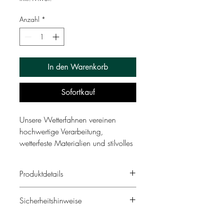
Anzahl
*
In den Warenkorb
Sofortkauf
Unsere Wetterfahnen vereinen
hochwertige Verarbeitung,
wetterfeste Materialien und stilvolles
Design, um jedem Außenbereich
eine individuelle Note zu verleihen.
Produktdetails
Gefertigt aus 1,5 mm starkem
Stahlblech mit präzisem Laserschnitt,
Artikel-
Bezeichnung
Gewicht
Sicherheitshinweise
bestechen sie durch ihre feine
nummer
kg
Verarbeitung und lange