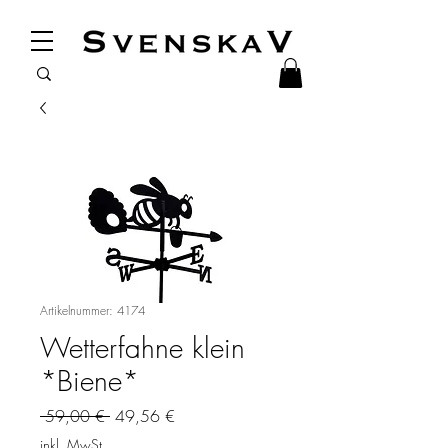
Artikelnummer: 4174
Wetterfahne klein
*Biene*
Standardpreis
Sale-Preis
 59,00 € 
49,56 €
inkl. MwSt.