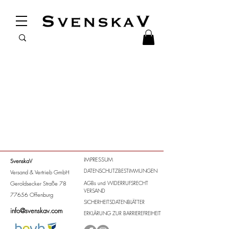
IMPRESSUM
SvenskaV
DATENSCHUTZBESTIMMUNGEN
Versand & Vertrieb GmbH
Geroldsecker Straße 78
AGBs
und
WIDERRUFSRECHT
VERSAND
77656 Offenburg
SICHERHEITSDATENBLÄTTER
info@svenskav.com
ERKLÄRUNG ZUR BARRIEREFREIHEIT