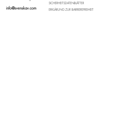
SICHERHEITSDATENBLÄTTER
info@svenskav.com
ERKLÄRUNG ZUR BARRIEREFREIHEIT
© 2026 by SvenskaV
Nehmen Sie Kontakt mit uns auf
Vorname
*
Nachnahme
Email
*
Adresse