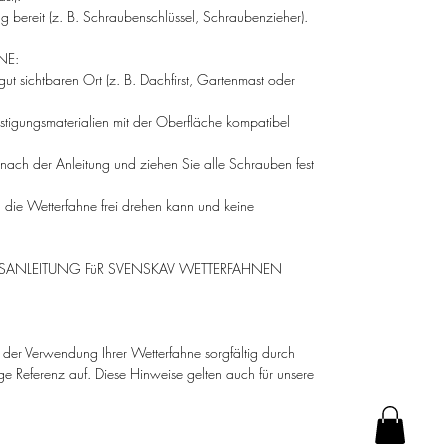
 bereit (z. B. Schraubenschlüssel, Schraubenzieher).
NE:
ut sichtbaren Ort (z. B. Dachfirst, Gartenmast oder
festigungsmaterialien mit der Oberfläche kompatibel
nach der Anleitung und ziehen Sie alle Schrauben fest
h die Wetterfahne frei drehen kann und keine
HSANLEITUNG FüR SVENSKAV WETTERFAHNEN
or der Verwendung Ihrer Wetterfahne sorgfältig durch
ge Referenz auf. Diese Hinweise gelten auch für unsere