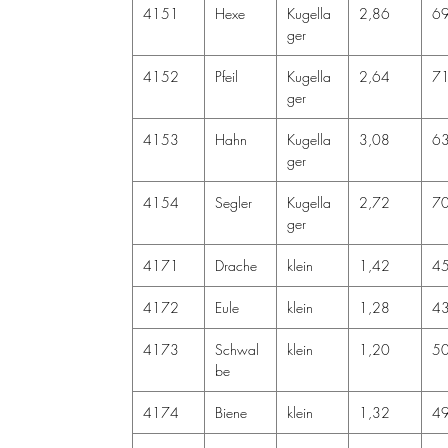
4151
Hexe
Kugella
2,86
6
ger
4152
Pfeil
Kugella
2,64
71
ger
4153
Hahn
Kugella
3,08
6
ger
4154
Segler
Kugella
2,72
7
ger
4171
Drache
klein
1,42
4
4172
Eule
klein
1,28
4
4173
Schwal
klein
1,20
5
be
4174
Biene
klein
1,32
4