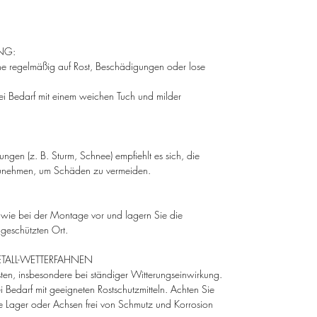
NG:
hne regelmäßig auf Rost, Beschädigungen oder lose
ei Bedarf mit einem weichen Tuch und milder
gen (z. B. Sturm, Schnee) empfiehlt es sich, die
unehmen, um Schäden zu vermeiden.
wie bei der Montage vor und lagern Sie die
geschützten Ort.
TALL-WETTERFAHNEN
osten, insbesondere bei ständiger Witterungseinwirkung.
 Bedarf mit geeigneten Rostschutzmitteln. Achten Sie
e Lager oder Achsen frei von Schmutz und Korrosion