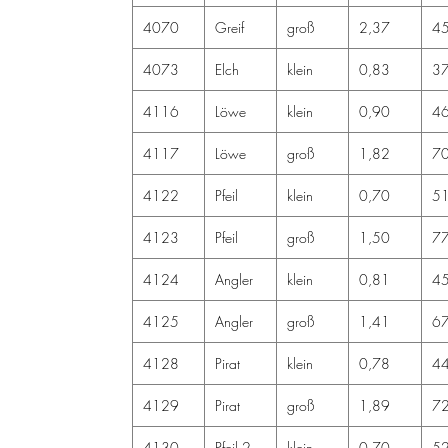
4070
Greif
groß
2,37
4
4073
Elch
klein
0,83
3
4116
Löwe
klein
0,90
4
4117
Löwe
groß
1,82
7
4122
Pfeil
klein
0,70
5
4123
Pfeil
groß
1,50
7
4124
Angler
klein
0,81
4
4125
Angler
groß
1,41
6
4128
Pirat
klein
0,78
4
4129
Pirat
groß
1,89
7
4130
Pfeil 2
klein
0,70
5