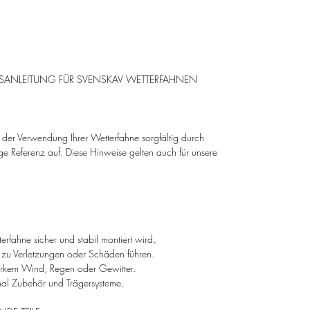
und eignen sich hervorragend für den
Einsatz im Freien. Der integrierte
Aufwindschutz garantiert dabei einen
zuverlässigen und störungsfreien Betrieb,
selbst bei ungünstigen
HSANLEITUNG FÜR SVENSKAV WETTERFAHNEN
Witterungsbedingungen.
Dank der vielseitigen Befestigungssysteme
or der Verwendung Ihrer Wetterfahne sorgfältig durch
bieten unsere Wetterfahnen flexible
ge Referenz auf. Diese Hinweise gelten auch für unsere
Einsatzmöglichkeiten. Sie können auf
Dächern, Garten- oder Freizeithäusern,
Balkonen oder sogar auf Blumenkübeln
montiert werden. Ob als funktionales
Messinstrument oder als dekoratives
Highlight, diese Fahnen sind ein wahrer
terfahne sicher und stabil montiert wird.
zu Verletzungen oder Schäden führen.
Blickfang in jeder Umgebung.
arkem Wind, Regen oder Gewitter.
nal Zubehör und Trägersysteme.
Zur individuellen Gestaltung stehen Ihnen
zahlreiche Motive zur Auswahl, die von