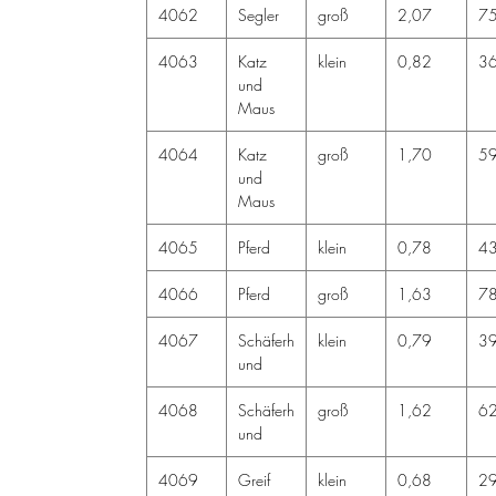
4062
Segler
groß
2,07
7
4063
Katz
klein
0,82
3
und
Maus
4064
Katz
groß
1,70
5
und
Maus
4065
Pferd
klein
0,78
4
4066
Pferd
groß
1,63
7
4067
Schäferh
klein
0,79
3
und
4068
Schäferh
groß
1,62
6
und
4069
Greif
klein
0,68
2