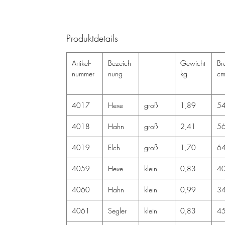
Produktdetails
Artikel-
Bezeich
Gewicht
Bre
nummer
nung
kg
c
4017
Hexe
groß
1,89
5
4018
Hahn
groß
2,41
5
4019
Elch
groß
1,70
6
4059
Hexe
klein
0,83
4
4060
Hahn
klein
0,99
3
4061
Segler
klein
0,83
4