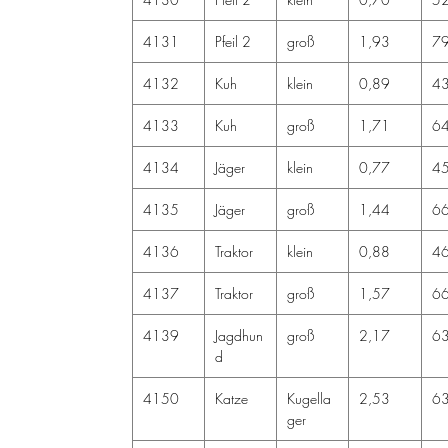
4131
Pfeil 2
groß
1,93
7
4132
Kuh
klein
0,89
4
4133
Kuh
groß
1,71
6
4134
Jäger
klein
0,77
4
4135
Jäger
groß
1,44
6
4136
Traktor
klein
0,88
4
4137
Traktor
groß
1,57
6
4139
Jagdhun
groß
2,17
6
d
4150
Katze
Kugella
2,53
6
ger