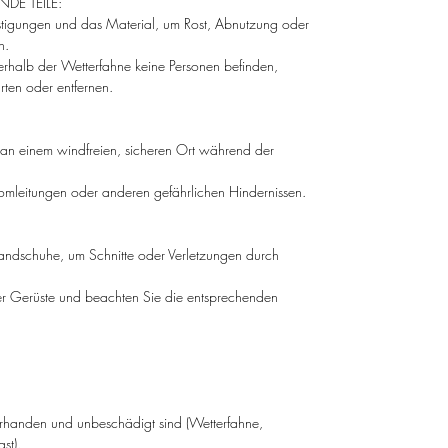
DE TEILE:
klassischen bis zu modernen Designs
stigungen und das Material, um Rost, Abnutzung oder
reichen – für jeden Geschmack ist etwas
n.
dabei. Zusätzlich sind verschiedene
terhalb der Wetterfahne keine Personen befinden,
ten oder entfernen.
Befestigungsträger erhältlich, sodass Sie
Ihre Wetterfahne perfekt an die
Gegebenheiten Ihres Außenbereichs
 an einem windfreien, sicheren Ort während der
anpassen können.
omleitungen oder anderen gefährlichen Hindernissen.
Unsere Wetterfahnen sind nicht nur ein
praktisches Instrument zur Anzeige der
ndschuhe, um Schnitte oder Verletzungen durch
Windrichtung, sondern auch ein stilvolles,
schmückendes Element für Ihr Zuhause.
der Gerüste und beachten Sie die entsprechenden
Ihre robuste Verarbeitung, der integrierte
Aufwindschutz und die vielfältigen
Designs machen sie zu einem zeitlosen
Accessoire, das Ihrem Außenbereich eine
ganz persönliche Note verleiht.
vorhanden und unbeschädigt sind (Wetterfahne,
st).