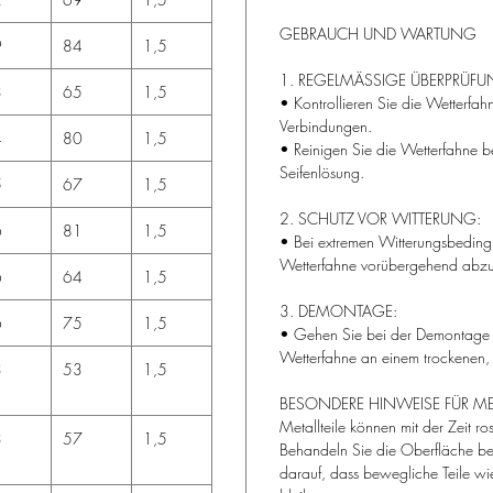
GEBRAUCH UND WARTUNG
9
84
1,5
1. REGELMÄSSIGE ÜBERPRÜFU
3
65
1,5
• Kontrollieren Sie die Wetterfa
Verbindungen.
4
80
1,5
• Reinigen Sie die Wetterfahne b
Seifenlösung.
5
67
1,5
2. SCHUTZ VOR WITTERUNG:
6
81
1,5
• Bei extremen Witterungsbedingun
Wetterfahne vorübergehend abz
6
64
1,5
3. DEMONTAGE:
6
75
1,5
• Gehen Sie bei der Demontage 
Wetterfahne an einem trockenen, 
3
53
1,5
BESONDERE HINWEISE FÜR ME
Metallteile können mit der Zeit r
3
57
1,5
Behandeln Sie die Oberfläche bei
darauf, dass bewegliche Teile wi