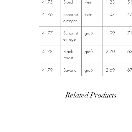
4175
Storch
klein
1,23
5
4176
Schornst
klein
1,07
4
einfeger
4177
Schornst
groß
1,99
7
einfeger
4178
Black
groß
2,70
6
Forest
4179
Bavaria
groß
2,69
6
Related Products