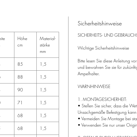
Sicherheitshinweise
SICHERHEITS- UND GEBRAUC
ite
Höhe
Material-
m
cm
stärke
Wichtige Sicherheitshinweise
mm
Bitte lesen Sie diese Anleitung v
4
85
1,5
und bewahren Sie sie für zukünfti
Ampelhalter.
6
88
1,5
WARNHINWEISE
4
90
1,5
1. MONTAGESICHERHEIT:
0
71
1,5
• Stellen Sie sicher, dass die Wet
Unsachgemäße Befestigung kann 
4
68
1,5
• Vermeiden Sie Montage bei st
• Verwenden Sie nur unser Origi
5
68
1,5