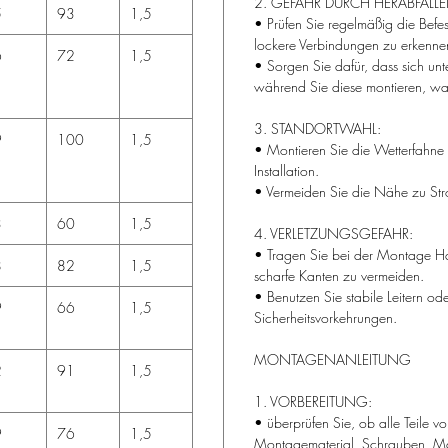
2. GEFAHR DURCH HERABFALLEN
5
93
1,5
• Prüfen Sie regelmäßig die Befe
lockere Verbindungen zu erkenne
6
72
1,5
• Sorgen Sie dafür, dass sich un
während Sie diese montieren, war
3. STANDORTWAHL:
9
100
1,5
• Montieren Sie die Wetterfahne
Installation.
• Vermeiden Sie die Nähe zu Str
3
60
1,5
4. VERLETZUNGSGEFAHR:
• Tragen Sie bei der Montage Ha
8
82
1,5
scharfe Kanten zu vermeiden.
• Benutzen Sie stabile Leitern o
9
66
1,5
Sicherheitsvorkehrungen.
MONTAGENANLEITUNG
2
91
1,5
1. VORBEREITUNG:
• überprüfen Sie, ob alle Teile 
9
76
1,5
Montagematerial, Schrauben, Ma