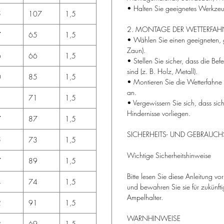
• Halten Sie geeignetes Werkzeug
5
107
1,5
2. MONTAGE DER WETTERFAH
7
65
1,5
• Wählen Sie einen geeigneten, g
Zaun).
6
66
1,5
• Stellen Sie sicher, dass die Be
sind (z. B. Holz, Metall).
0
85
1,5
• Montieren Sie die Wetterfahne 
an.
1
71
1,5
• Vergewissern Sie sich, dass sic
Hindernisse vorliegen.
7
87
1,5
SICHERHEITS- UND GEBRAUC
5
73
1,5
Wichtige Sicherheitshinweise
7
89
1,5
Bitte lesen Sie diese Anleitung v
4
74
1,5
und bewahren Sie sie für zukünfti
Ampelhalter.
2
91
1,5
WARNHINWEISE
2
69
1,5